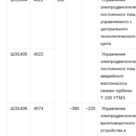
электродвигател
постоянного тока
управляемого с
центрального
технологического
щита
ШЭ1405
4022
Управление
электродвигател
постоянного тока
аварийного
маслонасоса
смазки турбины
Т-100 УТМЗ
ШЭ1406
4074
~380
~220
Управление
электродвигател
валоповоротного
устройства и