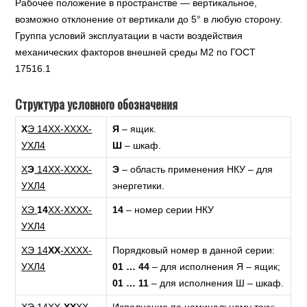
Рабочее положение в пространстве — вертикальное,
возможно отклонение от вертикали до 5° в любую сторону.
Группа условий эксплуатации в части воздействия
механических факторов внешней среды М2 по ГОСТ
17516.1
Структура условного обозначения
Х
Э 14ХХ-ХХХХ-
Я
– ящик.
УХЛ4
Ш
– шкаф.
Х
Э
14ХХ-ХХХХ-
Э
– область применения НКУ – для
УХЛ4
энергетики.
ХЭ
14
ХХ-ХХХХ-
14
– номер серии НКУ
УХЛ4
ХЭ 14
ХХ
-ХХХХ-
Порядковый номер в данной серии:
УХЛ4
01 … 44
– для исполнения Я – ящик;
01 … 11
– для исполнения Ш – шкаф.