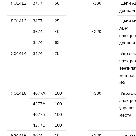
ЯЭ1412
3777
50
~380
Цепи А
дренажн
ЯЭ1413
3477
25
Цепи у
АВР
3674
40
~220
электро
3874
63
дренажн
ЯЭ1414
3474
25
Управл
электро
вентиля
мощност
кВт
ЯЭ1415
4077А
100
~380
Управл
электро
4277А
160
управл
4077Б
100
месту
4277Б
160
ЯЭ1416
3074
10
~220
Цепи у