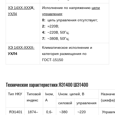
ХЭ 14ХХ-ХХХ
Х
-
Исполнение по напряжению
цепи
УХЛ4
управления
:
0:
цепь управления отсутствует;
2:
=220В;
4:
~220В, 50Гц;
7:
~380В, 50Гц;
ХЭ 14ХХ-ХХХХ-
Климатическое исполнение и
УХЛ4
категория размещения по
ГОСТ-15150
Технические характеристики ЯЭ1400 ШЭ1400
Тип НКУ
Типовой
Iном,
Uном. цепей, В
Назнач
индекс
А
(шкафа
силовой
управления
ЯЭ1401
1874–
0,6-
~380
~220
Управл