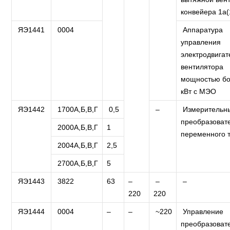
конвейера 1а(
ЯЭ1441
0004
Аппаратура
управления
электродвига
вентилятора
мощностью бо
кВт с МЭО
ЯЭ1442
1700А,Б,В,Г
0,5
–
Измерительн
преобразоват
2000А,Б,В,Г
1
переменного 
2004А,Б,В,Г
2,5
2700А,Б,В,Г
5
ЯЭ1443
3822
63
–
–
–
220
220
ЯЭ1444
0004
–
–
~220
Управление
преобразоват