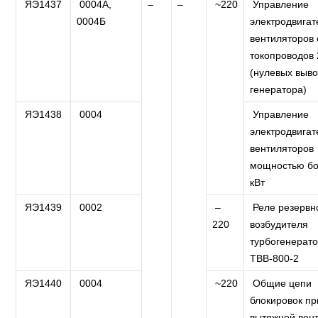
ЯЭ1437
0004А,
–
–
~220
Управление
0004Б
электродвига
вентиляторов 
токопроводов 
(нулевых выв
генератора)
ЯЭ1438
0004
Управление
электродвига
вентиляторов
мощностью бо
кВт
ЯЭ1439
0002
–
Реле резервн
220
возбудителя
турбогенерат
ТВВ-800-2
ЯЭ1440
0004
~220
Общие цепи
блокировок пр
вытяжной вен