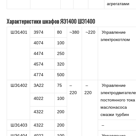
агрегатами
Характеристики шкафов ЯЭ1400 ШЭ1400
ШЭ1401
3974
80
~380
~220
Управление
электрокотлом
4074
100
4474
250
4574
320
4774
500
ШЭ1402
3А22
75
–
–
Управление
220
220
электродвигател
4022
100
постоянного тока
маслонасоса
4322
200
смазки турбин
ШЭ1403
4322
200
–
ШЭ1404
4022
100
Управление