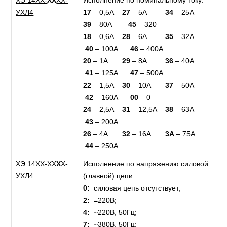
ХЭ 14ХХ-
ХХ
ХХ-
Исполнение по номинальному току:
УХЛ4
17
– 0,5А
27
– 5А
34
– 25А
39
– 80А
45
– 320
18
– 0,6А
28
– 6А
35
– 32А
40
– 100А
46
– 400А
20
– 1А
29
– 8А
36
– 40А
41
– 125А
47
– 500А
22
– 1,5А
30
– 10А
37
– 50А
42
– 160А
00
– 0
24
– 2,5А
31
– 12,5А
38
– 63А
43
– 200А
26
– 4А
32
– 16А
3А
– 75А
44
– 250А
ХЭ 14ХХ-ХХ
Х
Х-
Исполнение по напряжению
силовой
УХЛ4
(главной) цепи
:
0:
силовая цепь отсутствует;
2:
=220В;
4:
~220В, 50Гц;
7:
~380В, 50Гц;