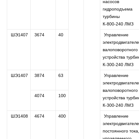
насосов
гидроподъема
турбины
К-800-240 ЛМЗ
ШЭ1407
3674
40
Управление
электродвигател
валоповоротного
устройства турби
К-300-240 ЛМЗ
ШЭ1407
3874
63
Управление
электродвигател
валоповоротного
4074
100
устройства турби
К-300-240 ЛМЗ
ШЭ1408
4674
400
Управление
электродвигател
постоянного тока
управляемого