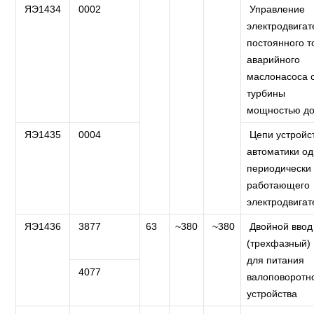
ЯЭ1434
0002
Управление
электродвига
постоянного т
аварийного
маслонасоса 
турбины
мощностью до
ЯЭ1435
0004
Цепи устройс
автоматики од
периодически
работающего
электродвигат
ЯЭ1436
3877
63
~380
~380
Двойной ввод
(трехфазный)
для питания
4077
валоповоротн
устройства