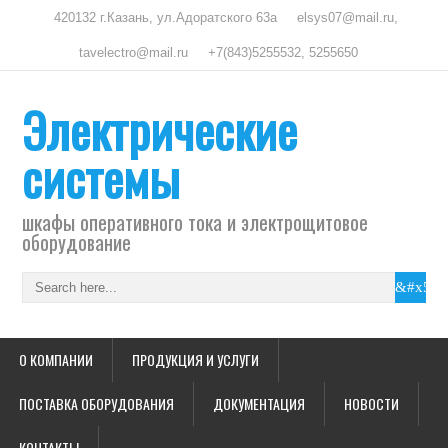
420132 г.Казань, ул.Адоратского 63а
elsys07@mail.ru,
tavelectro@mail.ru
+7(843)5255532, 5255650
Электрические
системы
шкафы оперативного тока и электрощитовое
оборудование
О КОМПАНИИ
ПРОДУКЦИЯ И УСЛУГИ
ПОСТАВКА ОБОРУДОВАНИЯ
ДОКУМЕНТАЦИЯ
НОВОСТИ
КОНТАКТЫ