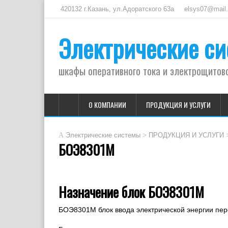
420132 г.Казань, ул.Адоратского 63а
elsys07@mail.r
Электрические с
шкафы оперативного тока и электрощитов
О КОМПАНИИ
ПРОДУКЦИЯ И УСЛУГИ
>
Электрические системы
ПРОДУКЦИЯ И УСЛУГИ
БОЭ8301М
Назначение блок БОЭ8301М
БОЭ8301М блок ввода электрической энергии пере