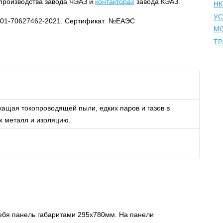
 производства завода ЧЭАЗ и
контакторах
завода КЭАЗ.
НК
УС
4-001-70627462-2021. Сертификат №ЕАЭС
М
Т
ащая токопроводящей пыли, едких паров и газов в
 металл и изоляцию.
ебя панель габаритами 295х780мм. На панели