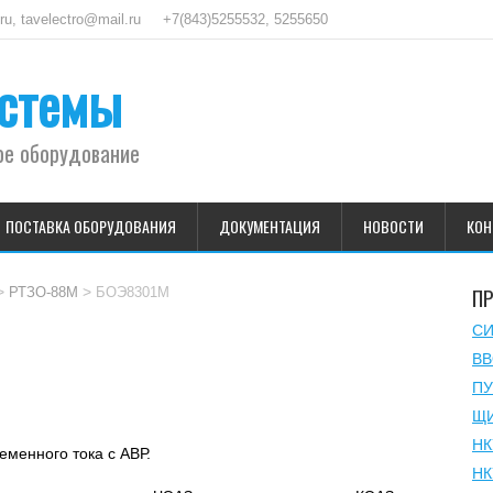
u, tavelectro@mail.ru
+7(843)5255532, 5255650
истемы
ое оборудование
ПОСТАВКА ОБОРУДОВАНИЯ
ДОКУМЕНТАЦИЯ
НОВОСТИ
КОН
П
>
>
РТЗО-88М
БОЭ8301М
СИ
ВВ
ПУ
ЩИ
НК
менного тока с АВР.
НК