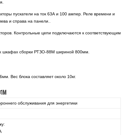
я.
кторы пускатели на ток 63А и 100 ампер. Реле времени и
ва и справа на панели..
кторов. Контрольные цепи подключаются к соответствующим
ых шкафах сборки РТЗО-88М шириной 800мм.
мм. Вес блока составляет около 10кг.
01М
роннего обслуживания для энергетики
ку:
А