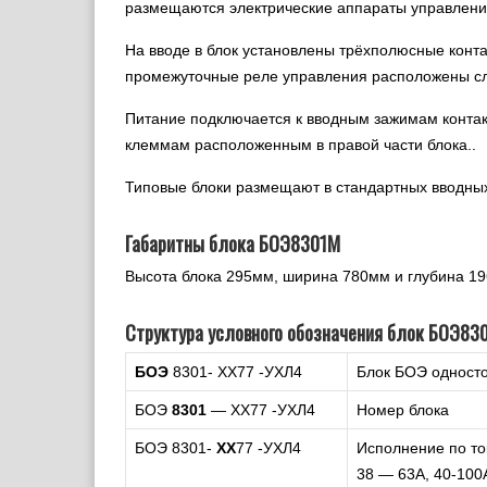
размещаются электрические аппараты управлени
На вводе в блок установлены трёхполюсные конта
промежуточные реле управления расположены сле
Питание подключается к вводным зажимам конта
клеммам расположенным в правой части блока..
Типовые блоки размещают в стандартных вводн
Габаритны блока БОЭ8301М
Высота блока 295мм, ширина 780мм и глубина 196
Структура условного обозначения блок БОЭ83
БОЭ
8301- ХХ77 -УХЛ4
Блок БОЭ односто
БОЭ
8301
— ХХ77 -УХЛ4
Номер блока
БОЭ 8301-
ХХ
77 -УХЛ4
Исполнение по то
38 — 63А, 40-100