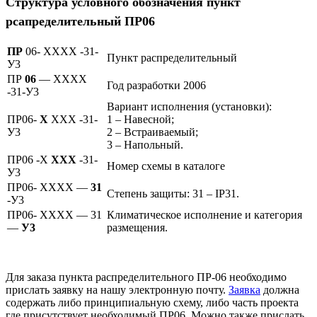
Структура условного обозначения пункт
рсапределительный ПР06
ПР
06- XXXX -31-
Пункт распределительный
У3
ПР
06
— XXXX
Год разработки 2006
-31-У3
Вариант исполнения (установки):
ПР06-
X
XXX -31-
1 – Навесной;
У3
2 – Встраиваемый;
3 – Напольный.
ПР06 -X
XXX
-31-
Номер схемы в каталоге
У3
ПР06- XXXX —
31
Степень защиты: 31 – IP31.
-У3
ПР06- XXXX — 31
Климатическое исполнение и категория
—
У3
размещения.
Для заказа пункта распределительного ПР-06 необходимо
прислать заявку на нашу электронную почту.
Заявка
должна
содержать либо принципиальную схему, либо часть проекта
где присутствует необходимый ПР06. Можно также прислать