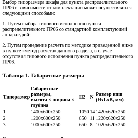
Выбор типоразмера шкафа для пункта распределительного
ПР06 в зависимости от комплектации может осуществляться
следующими способами:
1. Путем выбора типового исполнения пункта
распределительного ПР06 со стандартной комплектующей
аппаратурой;
2. Путем проведение расчета по методике приведенной ниже
в пункте «метод расчета» данного раздела, в случае
отсутствия типового исполнения пункта распределительного
ПР06.
Таблица 1. Габаритные размеры
Габаритные
размеры,
Размер ниш
Типоразмер
Н2
N
высота × ширина ×
(HxLxB, мм)
глубина
1
1400х600х250
1050
14
1420х620х250
2
1200х600х250
850
11
1220х620х250
3
1000х600х250
650
8
1020х620х250