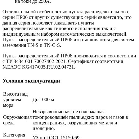
на токи до 250А.
Отличительной особенностью пункта распределительного
серии ПР06 от других существующих серий является то, что
данная серия позволяет заказывать пункты
распределительные как типового исполнения так и с
индивидуальным набором автоматических выключателей.
Пункт распределительный ПР06 изготавливаются для систем
заземления TN-S и TN-С-S.
Пункт распределительный ПР06 производится в соответствии
с ТУ 3434-001-70627462-2021. Сертификат соответствия
№ЕАЭС KG417/035.RU.02.04731.
Условия эксплуатации
Высота над
уровнем
До 1000 м
моря
Невзрывоопасная, не содержащая
Окружающая
токопроводящей пыли,едких паров и газов в
среда
концентрациях, разрушающих металл и
изоляцию.
Категория
УЗ по ГОСТ 15150-69.