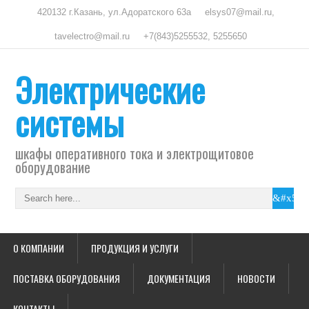
420132 г.Казань, ул.Адоратского 63а
elsys07@mail.ru,
tavelectro@mail.ru
+7(843)5255532, 5255650
Электрические
системы
шкафы оперативного тока и электрощитовое
оборудование
О КОМПАНИИ
ПРОДУКЦИЯ И УСЛУГИ
ПОСТАВКА ОБОРУДОВАНИЯ
ДОКУМЕНТАЦИЯ
НОВОСТИ
КОНТАКТЫ