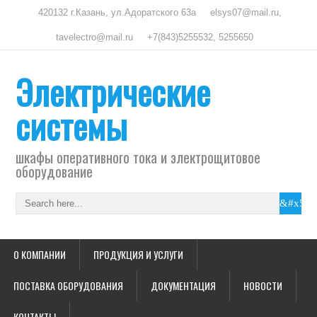
420132 г.Казань, ул.Адоратского 63а
elsys07@mail.ru,
tavelectro@mail.ru
+7(843)5255532, 5255650
Электрические
системы
шкафы оперативного тока и электрощитовое
оборудование
О КОМПАНИИ
ПРОДУКЦИЯ И УСЛУГИ
ПОСТАВКА ОБОРУДОВАНИЯ
ДОКУМЕНТАЦИЯ
НОВОСТИ
КОНТАКТЫ